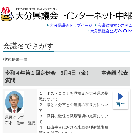
大分県議会トップページ
会議録検索システム
大分県議会公式YouTube
会議名でさがす
検索結果一覧
令和４年第１回定例会 3月4日（金） 本会議 代表
質問
１ ポストコロナを見据えた大分県の挑
戦について
再生
２ 県と大分市との連携の在り方につい
て
３ 職員の確保と職場環境の充実につい
県民クラブ
て
守永 信幸 議員
４ 日出生台における米軍実弾射撃訓練
等への対応について