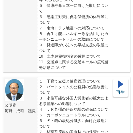
５ 健康寿命日本一に向けた取組につい
て
６ 感染症対策に係る保健所の体制等に
ついて
７ 南海トラフ地震への対応について
８ 再生可能エネルギー等を活用したカ
ーボンニュートラルへの取組について
９ 発達障がい児への早期支援の取組に
ついて
10 土木建築技術者の確保について
11 交差点に関する交通ルールの広報啓
発活動について
１ 子育て支援と健康管理について
２ パートタイムの公務員の処遇改善に
再生
ついて
３ 永住可能な外国人労働者の拡大によ
る県産業への影響について
公明党
４ ＪＲ九州の路線や駅の確保について
河野 成司 議員
５ カーボンニュートラルについて
６ 犬・猫の殺処分減少に向けた取組に
ついて
７ 枯葉剤原料の国有林での保管につい