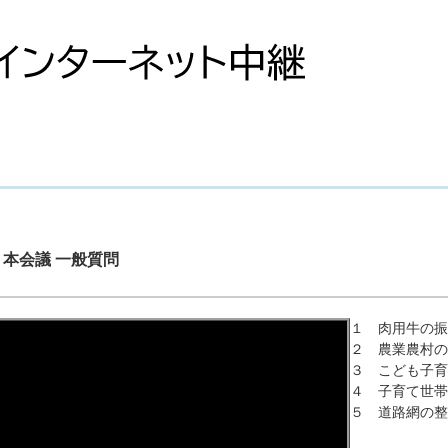
。
 本会議 一般質問
１ 肉用牛の振
２ 農業農村の
３ こども子育
４ 子育て世帯
５ 道路網の整